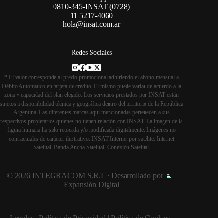
0810-345-INSAT (0728)
11 5217-4060
hola@insat.com.ar
Redes Sociales
* El valor corresponde al precio promocional adhiriendo el abono mensual a
Débito Automático en tarjeta de crédito. El mismo puede variar de acuerdo a la
zona y capacidad del plan elegido. Los servicios prestados por INSAT están
sujetos a disponibilidad técnica y geográfica dentro del territorio de la República
Argentina. Las diferentes marcas aquí mencionadas pertenecen a sus
respectivos propietarios quienes no tienen relación con INSAT. La imagen de la
figura humana ha sido retocada y/o modificada digitalmente. Imágenes no
contractuales de carácter ilustrativo. INSAT Internet por satélite. Internet
Satelital, Banda Ancha Satelital, Conexión Satelital.
© 2026 INTEGRACOM S.R.L · Desarrollado por
Expansión Digital
Legales
|
Política de Privacidad
|
Política de Cookies
|