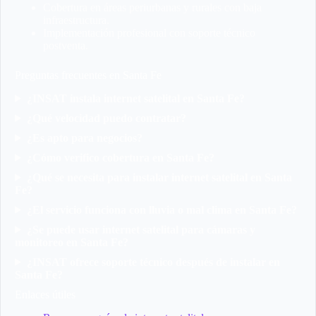
Cobertura en áreas periurbanas y rurales con baja
infraestructura.
Implementación profesional con soporte técnico
postventa.
Preguntas frecuentes en Santa Fe
¿INSAT instala internet satelital en Santa Fe?
¿Qué velocidad puedo contratar?
¿Es apto para negocios?
¿Cómo verifico cobertura en Santa Fe?
¿Qué se necesita para instalar internet satelital en Santa
Fe?
¿El servicio funciona con lluvia o mal clima en Santa Fe?
¿Se puede usar internet satelital para cámaras y
monitoreo en Santa Fe?
¿INSAT ofrece soporte técnico después de instalar en
Santa Fe?
Enlaces útiles