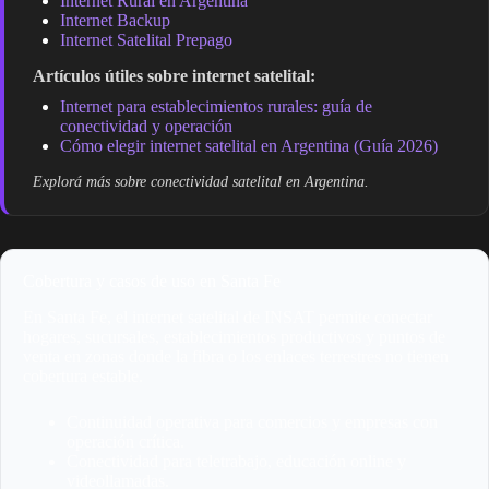
Internet Rural en Argentina
Internet Backup
Internet Satelital Prepago
Artículos útiles sobre internet satelital:
Internet para establecimientos rurales: guía de
conectividad y operación
Cómo elegir internet satelital en Argentina (Guía 2026)
Explorá más sobre conectividad satelital en Argentina.
Cobertura y casos de uso en Santa Fe
En Santa Fe, el internet satelital de INSAT permite conectar
hogares, sucursales, establecimientos productivos y puntos de
venta en zonas donde la fibra o los enlaces terrestres no tienen
cobertura estable.
Continuidad operativa para comercios y empresas con
operación crítica.
Conectividad para teletrabajo, educación online y
videollamadas.