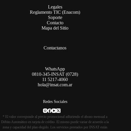
Legales
Reglamento TIC (Enacom)
Soporte
Contacto
Mapa del Sitio
Contactanos
WhatsApp
0810-345-INSAT (0728)
11 5217-4060
hola@insat.com.ar
Redes Sociales
* El valor corresponde al precio promocional adhiriendo el abono mensual a
Débito Automático en tarjeta de crédito. El mismo puede variar de acuerdo a la
zona y capacidad del plan elegido. Los servicios prestados por INSAT están