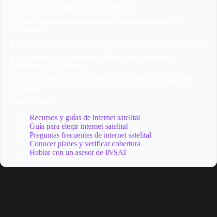
¿Sirve para empresas en Córdoba?
¿Qué se necesita para instalar internet satelital en
Córdoba?
¿El servicio funciona con lluvia o mal clima en Córdoba?
¿Se puede usar internet satelital para cámaras y
monitoreo en Córdoba?
¿INSAT ofrece soporte técnico después de instalar en
Córdoba?
Enlaces útiles
Recursos y guías de internet satelital
Guía para elegir internet satelital
Preguntas frecuentes de internet satelital
Conocer planes y verificar cobertura
Hablar con un asesor de INSAT