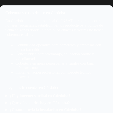
Cobertura y casos de uso en Córdoba
En Córdoba, el internet satelital de INSAT permite conectar
hogares, sucursales, establecimientos productivos y puntos de
venta en zonas donde la fibra o los enlaces terrestres no tienen
cobertura estable.
Continuidad operativa para comercios y empresas con
operación crítica.
Conectividad para teletrabajo, educación online y
videollamadas.
Cobertura en áreas periurbanas y rurales con baja
infraestructura.
Implementación profesional con soporte técnico
postventa.
Preguntas frecuentes en Córdoba
¿Hay internet satelital en Córdoba?
¿Qué velocidades hay en Córdoba?
¿Cuánto tarda la instalación en Córdoba?