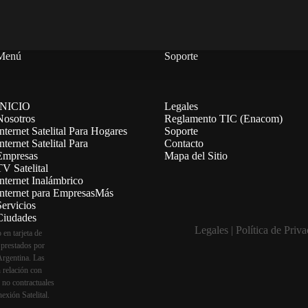
Menú
Soporte
INICIO
Legales
Nosotros
Reglamento TIC (Enacom)
nternet Satelital Para Hogares
Soporte
nternet Satelital Para
Contacto
Empresas
Mapa del Sitio
V Satelital
nternet Inalámbrico
Internet para Empresas
Más
Servicios
Ciudades
Legales
|
Política de Priv
en tarjeta de
 prestados por
Argentina. Las
 relación con
 no contractuales
nexión Satelital.