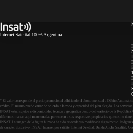
Internet Satelital 100% Argentina
I
I
T
I
* El valor corresponde al precio promocional adhiriendo el abono mensual a Débito Automático 
crédito. El mismo puede variar de acuerdo a la zona y capacidad del plan elegido. Los servicios
INSAT están sujetos a disponibilidad técnica y geográfica dentro del territorio de la República 
diferentes marcas aquí mencionadas pertenecen a sus respectivos propietarios quienes no tienen
INSAT. La imagen de la figura humana ha sido retocada y/o modificada digitalmente. Imágenes
de carácter ilustrativo. INSAT Internet por satélite. Internet Satelital, Banda Ancha Satelital, Co