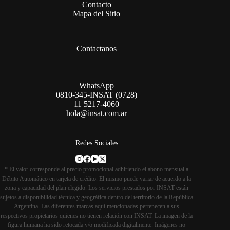
Contacto
Mapa del Sitio
Contactanos
WhatsApp
0810-345-INSAT (0728)
11 5217-4060
hola@insat.com.ar
Redes Sociales
* El valor corresponde al precio promocional adhiriendo el abono mensual a
Débito Automático en tarjeta de crédito. El mismo puede variar de acuerdo a la
zona y capacidad del plan elegido. Los servicios prestados por INSAT están
sujetos a disponibilidad técnica y geográfica dentro del territorio de la República
Argentina. Las diferentes marcas aquí mencionadas pertenecen a sus
respectivos propietarios quienes no tienen relación con INSAT. La imagen de la
figura humana ha sido retocada y/o modificada digitalmente. Imágenes no