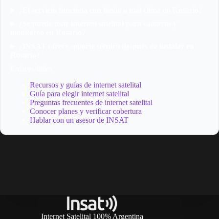
¿El servicio funciona con lluvia o mal clima en Rosario?
¿Se puede usar internet satelital para cámaras y
monitoreo en Rosario?
¿INSAT ofrece soporte técnico después de instalar en
Rosario?
Enlaces útiles
Recursos y guías de internet satelital
Guía para elegir internet satelital
Preguntas frecuentes de internet satelital
Conocer planes y verificar cobertura
Hablar con un asesor de INSAT
Internet Satelital 100% Argentina