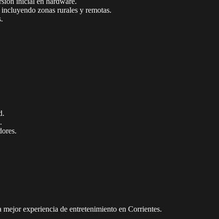
sión inicial en hardware.
, incluyendo zonas rurales y remotas.
.
d.
.
dores.
a mejor experiencia de entretenimiento en Corrientes.