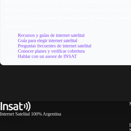
¿El servicio funciona con lluvia o mal clima en Corrientes?
¿Se puede usar internet satelital para cámaras y monitoreo 
¿INSAT ofrece soporte técnico después de instalar en Corrie
Enlaces útiles
Recursos y guías de internet satelital
Guía para elegir internet satelital
Preguntas frecuentes de internet satelital
Conocer planes y verificar cobertura
Hablar con un asesor de INSAT
Internet Satelital 100% Argentina