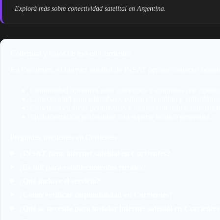
Explorá más sobre conectividad satelital en Argentina.
Cobertura y casos de uso en Corrientes
En Corrientes, el internet satelital de INSAT permite conectar hogare
Continuidad operativa para comercios y empresas con operaci
Conectividad para teletrabajo, educación online y videollama
Cobertura en áreas periurbanas y rurales con baja infraestruct
Implementación profesional con soporte técnico postventa.
Preguntas frecuentes en Corrientes
¿INSAT tiene internet satelital en Corrientes?
¿Es útil para establecimientos rurales?
¿Qué incluye el servicio?
¿Cómo verificar disponibilidad en Corrientes?
¿Qué se necesita para instalar internet satelital en Corriente