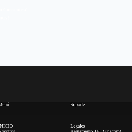
en Corrientes?
ntes?
Menú
Soporte
INICIO
Legales
Nosotros
Reglamento TIC (Enacom)