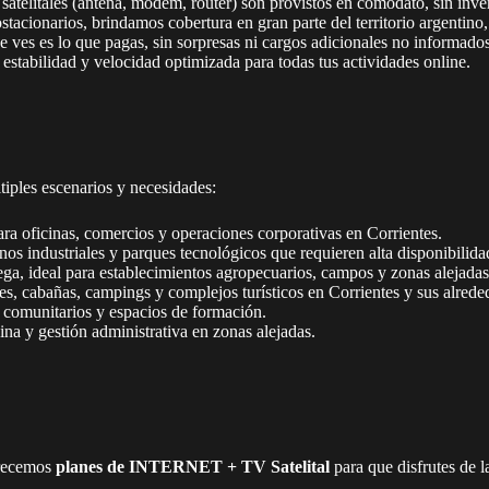
atelitales (antena, módem, router) son provistos en comodato, sin inver
stacionarios, brindamos cobertura en gran parte del territorio argentino
e ves es lo que pagas, sin sorpresas ni cargos adicionales no informados
stabilidad y velocidad optimizada para todas tus actividades online.
ltiples escenarios y necesidades:
ra oficinas, comercios y operaciones corporativas en Corrientes.
os industriales y parques tecnológicos que requieren alta disponibilida
lega, ideal para establecimientos agropecuarios, campos y zonas alejadas
s, cabañas, campings y complejos turísticos en Corrientes y sus alrede
s comunitarios y espacios de formación.
na y gestión administrativa en zonas alejadas.
frecemos
planes de INTERNET + TV Satelital
para que disfrutes de l