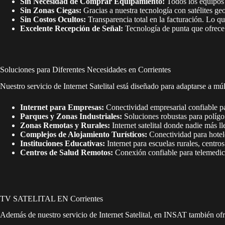
Sin Necesidad de Comprar Equipamiento:
Todos los equipos s
Sin Zonas Ciegas:
Gracias a nuestra tecnología con satélites geo
Sin Costos Ocultos:
Transparencia total en la facturación. Lo qu
Excelente Recepción de Señal:
Tecnología de punta que ofrece e
Soluciones para Diferentes Necesidades en Corrientes
Nuestro servicio de Internet Satelital está diseñado para adaptarse a mú
Internet para Empresas:
Conectividad empresarial confiable pa
Parques y Zonas Industriales:
Soluciones robustas para polígon
Zonas Remotas y Rurales:
Internet satelital donde nadie más l
Complejos de Alojamiento Turísticos:
Conectividad para hotele
Instituciones Educativas:
Internet para escuelas rurales, centro
Centros de Salud Remotos:
Conexión confiable para telemedici
TV SATELITAL EN Corrientes
Además de nuestro servicio de Internet Satelital, en INSAT también o