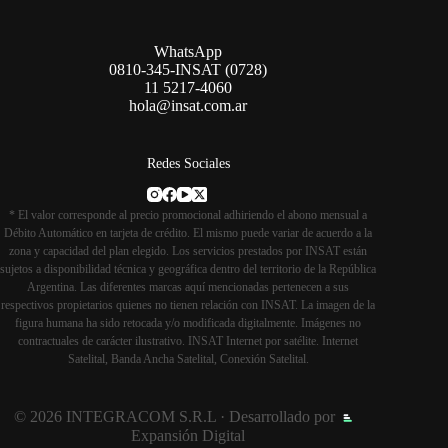
WhatsApp
0810-345-INSAT (0728)
11 5217-4060
hola@insat.com.ar
Redes Sociales
* El valor corresponde al precio promocional adhiriendo el abono mensual a
Débito Automático en tarjeta de crédito. El mismo puede variar de acuerdo a la
zona y capacidad del plan elegido. Los servicios prestados por INSAT están
sujetos a disponibilidad técnica y geográfica dentro del territorio de la República
Argentina. Las diferentes marcas aquí mencionadas pertenecen a sus
respectivos propietarios quienes no tienen relación con INSAT. La imagen de la
figura humana ha sido retocada y/o modificada digitalmente. Imágenes no
contractuales de carácter ilustrativo. INSAT Internet por satélite. Internet
Satelital, Banda Ancha Satelital, Conexión Satelital.
© 2026 INTEGRACOM S.R.L · Desarrollado por
Expansión Digital