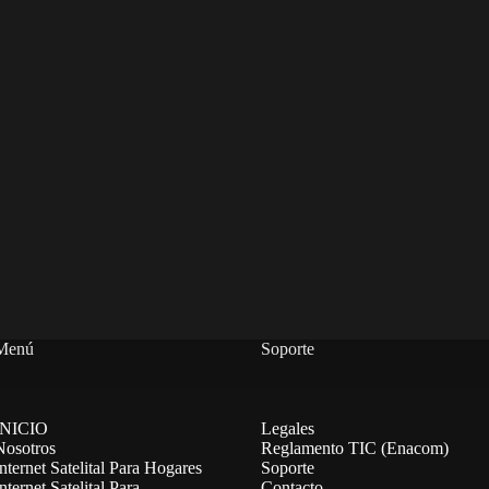
Menú
Soporte
INICIO
Legales
Nosotros
Reglamento TIC (Enacom)
nternet Satelital Para Hogares
Soporte
nternet Satelital Para
Contacto